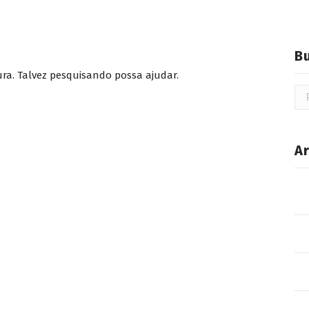
B
a. Talvez pesquisando possa ajudar.
Pe
por
Ar