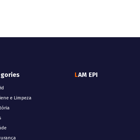
egories
LAM EPI
id
iene e Limpeza
tória
s
úde
gurança