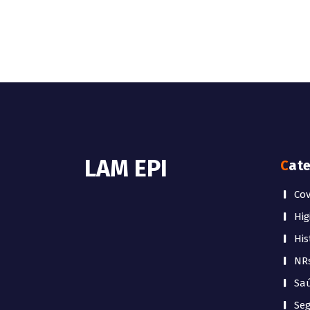
LAM EPI
Cat
Cov
Hig
His
NR
Sa
Se