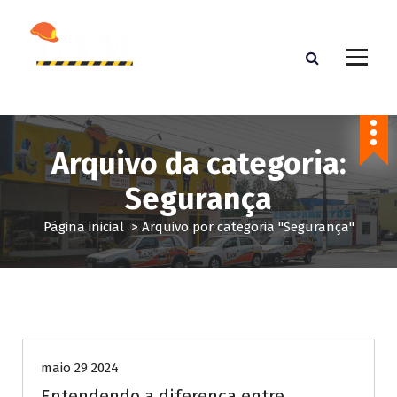
P
u
l
a
r
Blog de Conhecimento
p
a
r
Arquivo da categoria:
a
o
Segurança
c
o
Página inicial
>
Arquivo por categoria "Segurança"
n
t
e
ú
NRs
Segurança
Trabalho
d
o
maio 29 2024
Entendendo a diferença entre