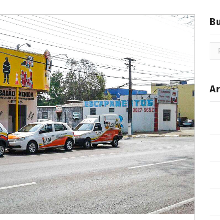
B
Pe
por
Ar