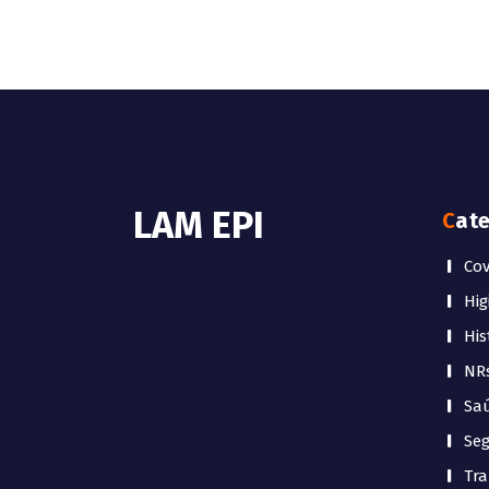
LAM EPI
Cat
Cov
Hig
His
NR
Sa
Se
Tr