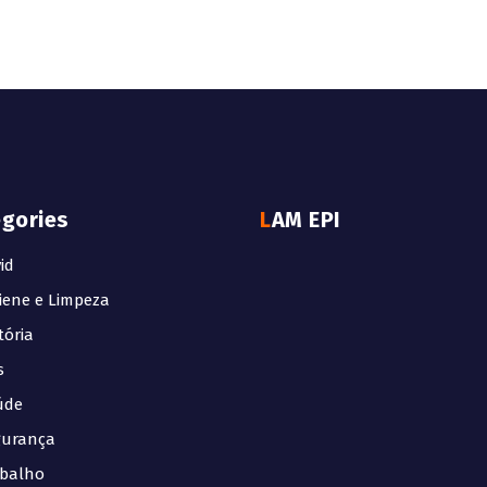
egories
LAM EPI
id
iene e Limpeza
tória
s
úde
gurança
abalho