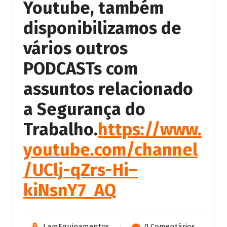
Youtube, também
disponibilizamos de
vários outros
PODCASTs com
assuntos relacionado
a Segurança do
Trabalho.
https://www.
youtube.com/channel
/UClj-qZrs-Hi–
kiNsnY7_AQ
LamEquipamentos
0 Comentários