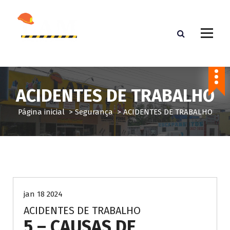
P
u
l
a
r
Blog de Conhecimento
p
a
r
ACIDENTES DE TRABALHO
a
o
Página inicial
>
Segurança
>
ACIDENTES DE TRABALHO
c
o
n
t
e
Segurança
ú
d
jan 18 2024
o
ACIDENTES DE TRABALHO
5 – CAUSAS DE